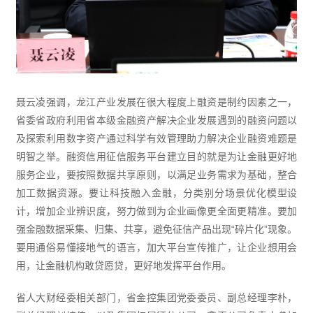
聂云凌强调，龙江产业发展在很大程度上融资是制约因素之一，
省委省政府利用省本级金融资产解决企业发展遇到的融资问题以
及探索利用数字资产通过科学有效管理助力解决企业融资难题是
明智之举。融资信用征信服务平台建立目的就是为让金融更好地
服务企业，要按照数据共享原则，以满足业务需求为基础，整合
加工数据资源。要让科技融入金融，分类别分场景优化模型设
计，增加企业辨识度，努力做到为企业画像更全面更精准。要加
强金融数据采集、归集、共享，避免征信产品出现“碎片化”现象。
要用通俗易懂接地气的语言，加大平台宣传推广，让企业想用会
用，让金融机构敢贷愿贷，更好地发挥平台作用。
省人大财经委相关部门，省金控集团党委委员、副总经理李朴，