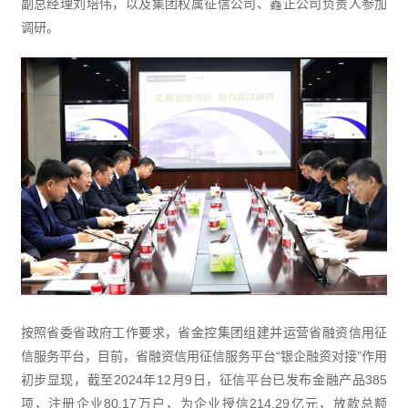
副总经理刘培伟，以及集团权属征信公司、鑫正公司负责人参加
调研。
按照省委省政府工作要求，省金控集团组建并运营省融资信用征
信服务平台，目前，省融资信用征信服务平台“银企融资对接”作用
初步显现，截至2024年12月9日，征信平台已发布金融产品385
项，注册企业80.17万户，为企业授信214.29亿元，放款总额