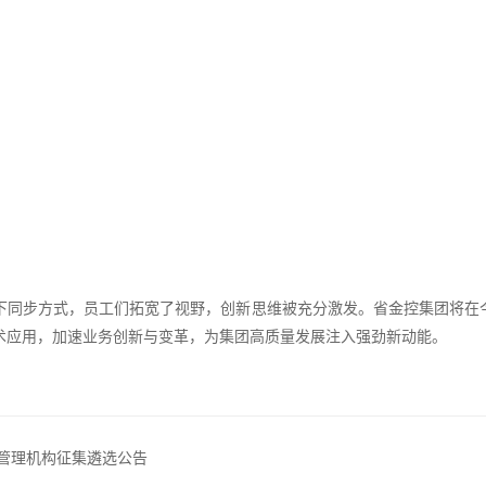
下同步方式，员工们拓宽了视野，创新思维被充分激发。省金控集团将在今
术应用，加速业务创新与变革，为集团高质量发展注入强劲新动能。
管理机构征集遴选公告