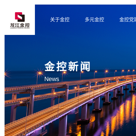
关于金控
多元金控
金控党
金控新闻
News