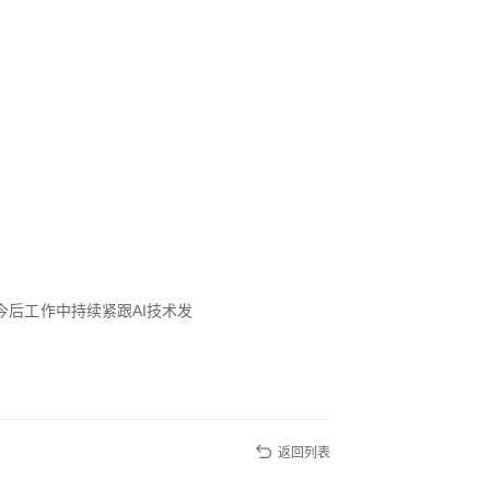
后工作中持续紧跟AI技术发
返回列表