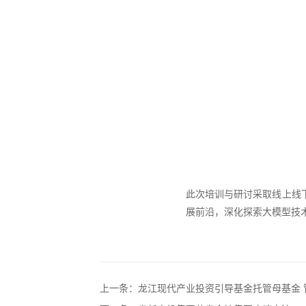
此次培训与研讨采取线上线
展前沿，深化探索大模型技
上一条：龙江现代产业投资引导基金托管母基金 