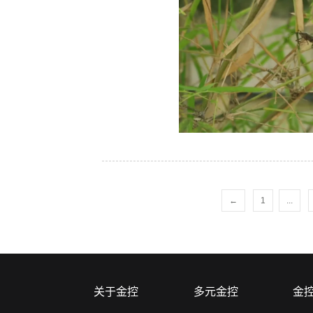
←
1
...
关于金控
多元金控
金