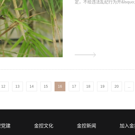
定，不给违法乱纪行为开&lsquo;绿灯
12
13
14
15
16
17
18
19
20
...
控党建
金控文化
金控新闻
加入金