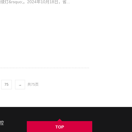
&rsquo;。2024年10月18日，省...
75
→
共75页
控
TOP