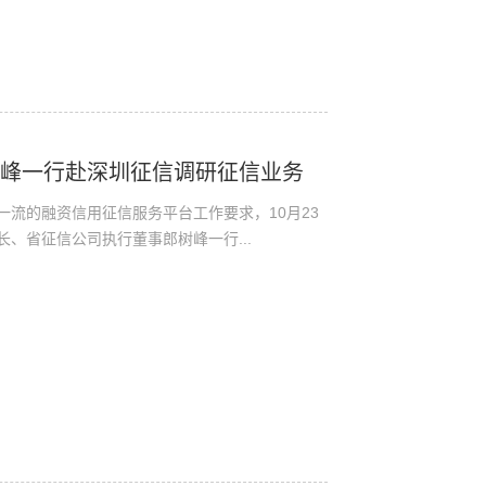
树峰一行赴深圳征信调研征信业务
一流的融资信用征信服务平台工作要求，10月23
、省征信公司执行董事郎树峰一行...