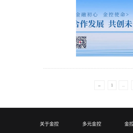
←
1
...
关于金控
多元金控
金