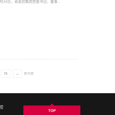
24日，省金控集团党委书记、董事...
75
→
共75页
控
TOP