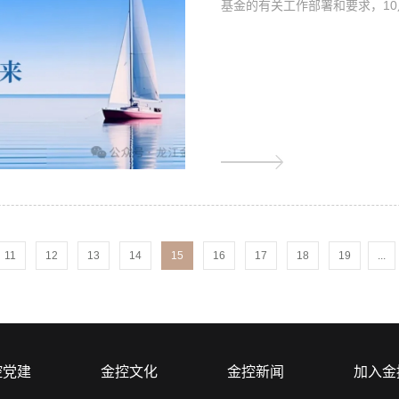
基金的有关工作部署和要求，10月
11
12
13
14
15
16
17
18
19
...
控党建
金控文化
金控新闻
加入金